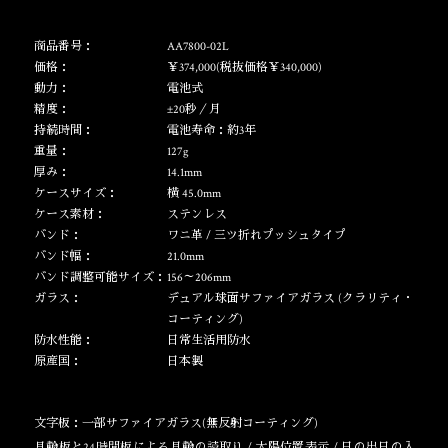
商品番号：
AA7800-02L
価格：
￥374,000(税抜価格￥340,000)
動力：
電池式
精度：
±20秒／月
持続時間：
電池寿命：約3年
重量：
127g
厚み：
14.1mm
ケースサイズ：
横 45.0mm
ケース素材：
ステンレス
バンド：
ワニ革 / 三ツ折れプッシュタイプ
バンド幅：
21.0mm
バンド調整可能サイズ：
156～206mm
ガラス：
デュアル球面サファイアガラス (クラリティ・
コーティング)
防水性能：
日常生活用防水
原産国：
日本製
文字板：一部サファイアガラス(無反射コーティング)
月齢板と24時間板による月齢の読取り / 太陽位置表示 / 日の出日の入