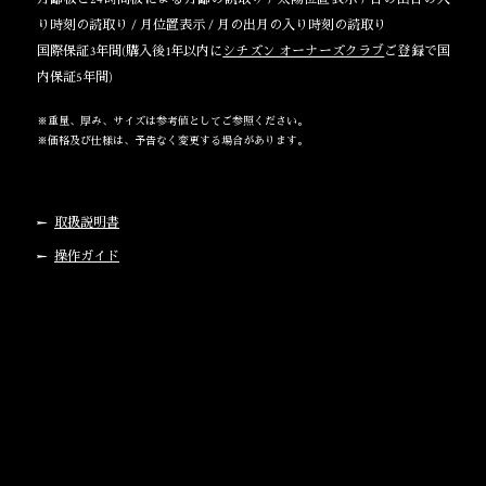
り時刻の読取り / 月位置表示 / 月の出月の入り時刻の読取り
国際保証3年間(購入後1年以内に
シチズン オーナーズクラブ
ご登録で国
内保証5年間)
※重量、厚み、サイズは参考値としてご参照ください。
※価格及び仕様は、予告なく変更する場合があります。
取扱説明書
操作ガイド