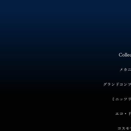
Colle
メカ
グランド
コン
ミニッツ
エコ・
コスモ