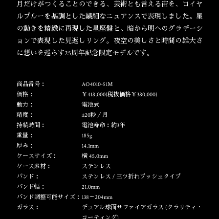
月だけがつくることのできる、芸術とも言える宙を、
ロイヤ
ルブルーを基調とした繊細なニュアンスで表現しました。
星
の動きを精緻に再現した星座盤と、
暗から明へのグラデーシ
ョンで表現した見返しリング。
夜空の美しさと時間の雄大さ
に
想い
を巡らす25周年記念限定モデルです。
商品番号：
AO4010-51M
価格：
￥418,000(税抜価格￥380,000)
動力：
電池式
精度：
±20秒／月
持続時間：
電池寿命：約3年
重量：
185g
厚み：
14.1mm
ケースサイズ：
横 45.0mm
ケース素材：
ステンレス
バンド：
ステンレス / 三ツ折れプッシュタイプ
バンド幅：
21.0mm
バンド調整可能サイズ：
138～204mm
ガラス：
デュアル球面サファイアガラス (クラリティ・
コーティング)