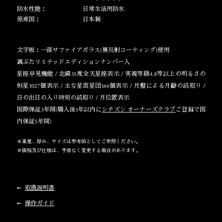
防水性能：
日常生活用防水
原産国：
日本製
文字板：一部サファイアガラス(無反射コーティング)使用
裏ぶたリミテッドエディションナンバー入
星座早見機能 / 北緯35度全天星座表示 / 実視等級4.8等以上の明るさの
恒星1027個表示 / 主な星雲星団166個表示 / 月盤による月齢の読取り /
日の出日の入り時刻の読取り / 月位置表示
国際保証3年間(購入後1年以内に
シチズン オーナーズクラブ
ご登録で国
内保証5年間)
※重量、厚み、サイズは参考値としてご参照ください。
※価格及び仕様は、予告なく変更する場合があります。
取扱説明書
操作ガイド