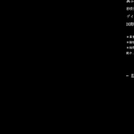
裏ぶ
秒針
デイ
国際
※重
※価
※精
動き