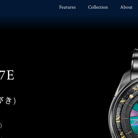
Features
Collection
About
7E
びき)
)