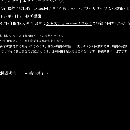
たリミテッドエディションナンバー入
停止機能 / 振動数：28,800回／時 / 石数：25石 / パワーリザーブ表示機能 / 
ト表示 / 日付早修正機能
保証3年間(購入後1年以内に
シチズン オーナーズクラブ
ご登録で国内保証5年間
量、厚み、サイズは参考値としてご参照ください。
格及び仕様は、予告なく変更する場合があります。
度は静的状態にて測定したものです。機械式時計の特性上、使用される条件(携帯時間、時計の姿勢、
、ゼンマイの巻上具合など)によっては、日差範囲を超える場合があります。持続時間は、目安です。
取扱説明書
操作ガイド