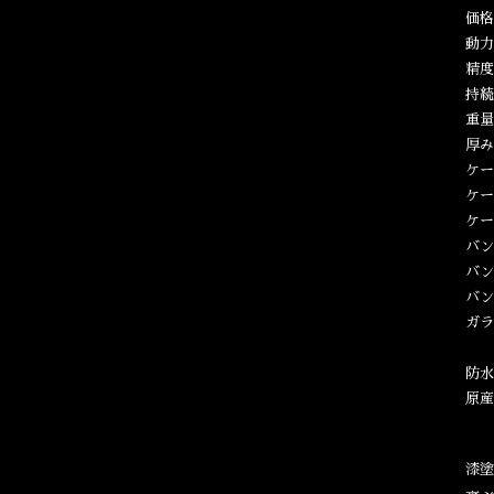
価格
動力
精度
持続
重量
厚み
ケー
ケー
ケー
バン
バン
バン
ガラ
防水
原産
漆塗