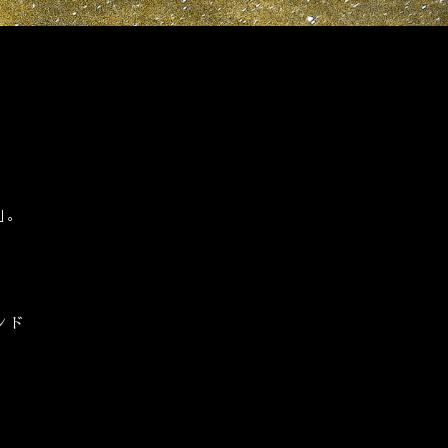
｣。
ンド