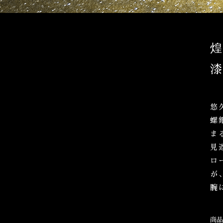
悠
螺
ま
見
ロ
が
腕
商品