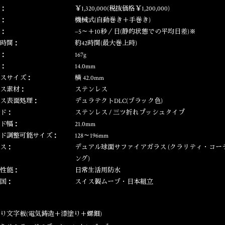
：
￥1,320,000(税抜価格￥1,200,000)
：
機械式(自動巻き＋手巻き)
：
−5～＋10秒／日(静的状態での平均日差)※
時間：
約42時間(最大巻上時)
：
167g
：
14.0mm
スサイズ：
横 42.0mm
ス素材：
ステンレス
ス表面処理：
デュラテクトDLC(ブラック色)
ド：
ステンレス / 三ツ折れプッシュタイプ
ド幅：
21.0mm
ド調整可能サイズ：
128～196mm
ス：
デュアル球面サファイアガラス (クラリティ・コー
ング)
性能：
日常生活用防水
国：
スイス製ムーブ・日本組立
り文字板(電気鋳造＋漆塗り＋螺鈿)