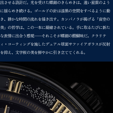
出させる設計だ。光を受けた螺鈿のきらめきは、遠い星雲のよう
に揺らめき続ける。ゴールドの針は漆黒の空間をすべるように動
き、静かな時間の流れを描き出す。カンパノラが掲げる「宙空の
美」の哲学は、この一本に凝縮されている。手に取るたびに新た
な表情に出合う感覚——それこそが螺鈿の醍醐味だ。クラリテ
ィ・コーティングを施したデュアル球面サファイアガラスが反射
を抑え、文字板の美を鮮やかに引き立ててくれる。