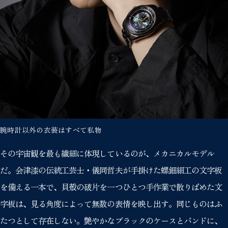
腕時計以外の衣装はすべて私物
その宇宙観を最も繊細に体現しているのが、メカニカルモデル
だ。会津漆の伝統工芸士・儀同哲夫が手掛けた螺鈿細工の文字板
を備える一本で、貝殻の破片を一つひとつ手作業で散りばめた文
字板は、見る角度によって無数の表情を映し出す。同じものはふ
たつとして存在しない。艶やかなブラックのケースとバンドに、