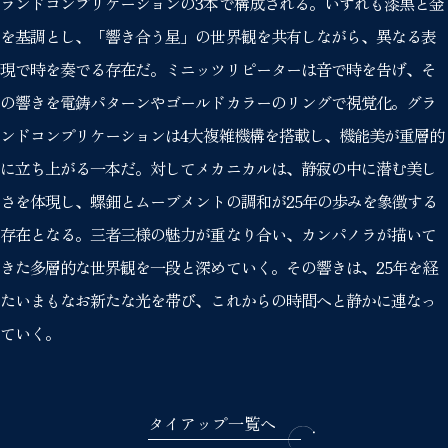
ランドコンプリケーションの3本で構成される。いずれも漆黒と金
を基調とし、「響き合う星」の世界観を共有しながら、異なる表
現で時を奏でる存在だ。ミニッツリピーターは音で時を告げ、そ
の響きを電鋳パターンやゴールドカラーのリングで視覚化。グラ
ンドコンプリケーションは4大複雑機構を搭載し、機能美が重層的
に立ち上がる一本だ。対してメカニカルは、静寂の中に潜む美し
さを体現し、螺鈿とムーブメントの調和が25年の歩みを象徴する
存在となる。三者三様の魅力が重なり合い、カンパノラが描いて
きた多層的な世界観を一段と深めていく。その響きは、25年を経
たいまもなお新たな光を帯び、これからの時間へと静かに連なっ
ていく。
タイアップ一覧へ