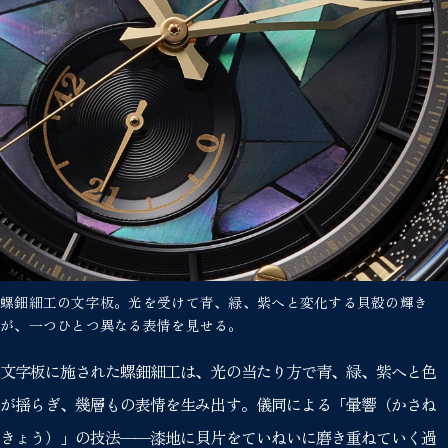
螺鈿細工の文字板。光を受けて青、緑、紫へと変化する貝殻の輝き
が、一つひとつ異なる表情を見せる。
文字板に施された螺鈿細工は、光の当たり方で青、緑、紫へと色
が揺らぎ、幾層もの表情を生み出す。儀同による「暈響（かさね
きょう）」の技法——漆地に貝片をていねいに磨き重ねていく過