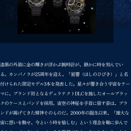
漆黒の外装に金の輝きが浮かぶ腕時計が、静かに時を刻んでい
る。カンパノラが25周年を迎え、「星響（ほしのひびき）」と名
付けられた限定モデル3本を発表した。星々が響き合う宇宙をテー
マに、ブランド初となるデュラテクトDLCを施したオールブラッ
クのケースとバンドを採用。宙空の神秘を手首に宿す姿は、ブラ
ンドが掲げてきた精神そのものだ。2000年の誕生以来、「雄大な
宙に想いを馳せ、今という時を愉しむ」という理念を軸に歩んで