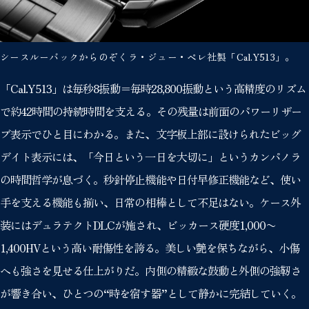
シースルーバックからのぞくラ・ジュー・ペレ社製「Cal.Y513」。
「Cal.Y513」は毎秒8振動＝毎時28,800振動という高精度のリズム
で約42時間の持続時間を支える。その残量は前面のパワーリザー
ブ表示でひと目にわかる。また、文字板上部に設けられたビッグ
デイト表示には、「今日という一日を大切に」というカンパノラ
の時間哲学が息づく。秒針停止機能や日付早修正機能など、使い
手を支える機能も揃い、日常の相棒として不足はない。ケース外
装にはデュラテクトDLCが施され、ビッカース硬度1,000〜
1,400HVという高い耐傷性を誇る。美しい艶を保ちながら、小傷
へも強さを見せる仕上がりだ。内側の精緻な鼓動と外側の強靭さ
が響き合い、ひとつの“時を宿す器”として静かに完結していく。