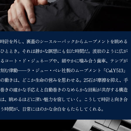
時計を外し、裏蓋のシースルーバックからムーブメントを眺める
ひととき。それは静かな瞑想にも似た時間だ。波紋のように広が
るコート・ド・ジュネーブや、細やかに噛み合う歯車、テンプが
刻む律動——ラ・ジュー・ペレ社製のムーブメント「Cal.Y513」
の動きは、どこか生命の営みを思わせる。25石が摩擦を抑え、手
巻きの確かな手応えと自動巻きのなめらかな回転が共存する構造
は、眺めるほどに深い魅力を宿していく。こうして時計と向き合
う時間が、日常にほのかな余白をもたらしてくれる。