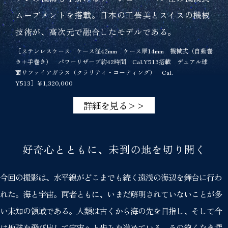
ムーブメントを搭載。日本の工芸美とスイスの機械
技術が、高次元で融合したモデルである。
［ステンレスケース ケース径42mm ケース厚14mm 機械式（自動巻
き＋手巻き） パワーリザーブ約42時間 Cal.Y513搭載 デュアル球
面サファイアガラス（クラリティ・コーティング） Cal.
Y513］￥1,320,000
詳細を見る>>
好奇心とともに、未到の地を切り開く
今回の撮影は、水平線がどこまでも続く遠浅の海辺を舞台に行わ
れた。海と宇宙。両者ともに、いまだ解明されていないことが多
い未知の領域である。人類は古くから海の先を目指し、そして今
は地球を飛び出して宇宙へと歩みを進めている。その飽くなき探