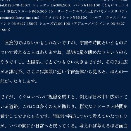
tel.0120-78-4807）ジャッケット¥368,500、パンツ¥144,100（ともにマリナ イ
ー）重ねたスカート¥66,000（ジュリー ケーゲルス／以上すべてノースリバティ
pr@northliberty-inc.com）ボウタイ付きシャツ¥63,800（ロルフ エクロス／バウ
インク 03-6427-1590）シューズ¥100,100（アデュー／バウ インク 03-6427-
1590）
「直接的ではないかもしれないですが、宇宙や時間というものに
ついて考えることはありますね。単純に星を眺めたりというのも
そうですし。太陽系ってとてつもない大きさですが、その先に広
がる銀河系、さらには無限に近い宇宙全体から見ると、ほんの一
部だったりします。
ですが、ミクロレベルに視線を戻すと、例えば日本中に広がって
いる道路。これには多くの人が携わり、膨大なリソースと時間を
費やしてできたものです。時間や宇宙について考えていたつもり
が、いつの間にか日常へと戻ってくる。考えれば考えるほど面白