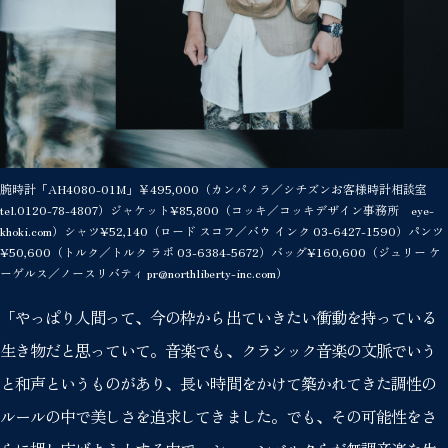
腕時計「AH4080-01M」￥495,000（カンパノラ／シチズンお客様時計相談室
tel.0120-78-4807）ジャケット¥85,800（コッキ／コッキデザイン事務所 eye-
khoki.com）シャツ¥52,140（ロード スコフ／バウ インク 03-6427-1590）パンツ
¥50,600（トルク／トルク ラボ 03-6384-5672）バッグ¥160,600（ジュリー ケ
ーゲルス／ノースリバティ pr@northliberty-inc.com）
「やっぱり人間って、今の枠から出ていきたい衝動を持っている
生き物だと思っていて。音楽でも、クラシック音楽の文脈でいう
と和声というものがあり、長い時間をかけて築かれてきた調性の
ルールの中で美しさを追求してきました。でも、その可能性をさ