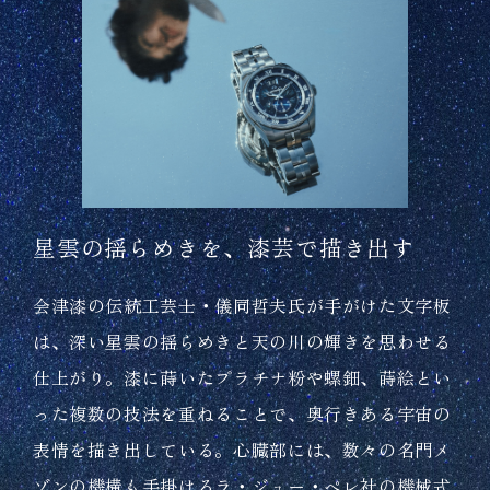
星雲の揺らめきを、漆芸で描き出す
会津漆の伝統工芸士・儀同哲夫氏が手がけた文字板
は、深い星雲の揺らめきと天の川の輝きを思わせる
仕上がり。漆に蒔いたプラチナ粉や螺鈿、蒔絵とい
った複数の技法を重ねることで、奥行きある宇宙の
表情を描き出している。心臓部には、数々の名門メ
ゾンの機構も手掛けるラ・ジュー・ペレ社の機械式