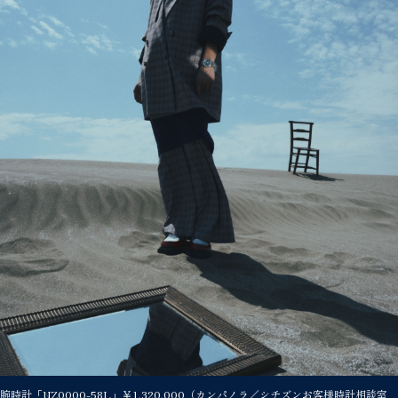
腕時計「NZ0000-58L」￥1,320,000（カンパノラ／シチズンお客様時計相談室