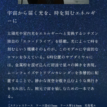
宇宙から届く光を、時を刻むエネルギ
ーに
太陽光や室内光をエネルギーへと変換するシチズン
独自の「エコ・ドライブ」を搭載。光によって時を
刻むという機構そのものが、このモデルに宇宙的な
ロマンを与えている。6時位置のサブダイヤルに
は、金属粉を混ぜ込んだ紺漆で星々の瞬きを表現。
ムーンフェイズやトリプルカレンダーを多層的に配
置することで、静かな夜空を覗き込むような奥行き
を生み出した。腕元で宙を愉しむための一本であ
る。
［ステンレスケース ケース径43.5mm ケース厚14.8mm 光発電エ