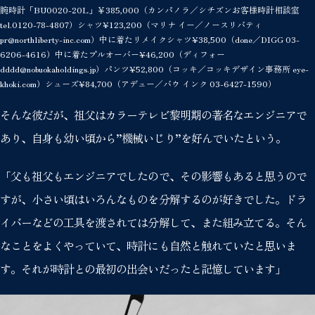
腕時計「BU0020-20L」￥385,000（カンパノラ／シチズンお客様時計相談室
tel.0120-78-4807）シャツ¥123,200（マリナ イー／ノースリバティ
pr@northliberty-inc.com）中に着たリメイクシャツ¥38,500（done／DIGG 03-
6206-4616）中に着たプルオーバー¥46,200（ディフォー
dddd@nobuokaholdings.jp）パンツ¥52,800（コッキ／コッキデザイン事務所 eye-
khoki.com）シューズ¥84,700（アデュー／バウ インク 03-6427-1590）
そんな彼だが、祖父はカラーテレビ黎明期の著名なエンジニアで
あり、自身も幼い頃から”機械いじり”を好んでいたという。
「父も祖父もエンジニアでしたので、その影響もあると思うので
すが、小さい頃はいろんなものを分解するのが好きでした。ドラ
イバーなどの工具を渡されては分解して、また組み立てる。そん
なことをよくやっていて、時計にも自然と触れていたと思いま
す。それが時計との最初の出会いだったと記憶しています」