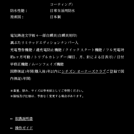
コーティング)
防水性能：
日常生活用防水
原産国：
日本製
電気鋳造文字板＋一部白蝶貝(白蝶貝刻印)
裏ぶたリミテッドエディションナンバー入
充電警告機能 / 過充電防止機能 / クイックスタート機能 / フル充電時
約6ヶ月可動 / トリプルカレンダー(曜日、月、針による日表示) / 日付
早修正機能 / ムーンフェイズ機能
国際保証3年間(購入後1年以内に
シチズン オーナーズクラブ
ご登録で国
内保証5年間)
※重量、厚み、サイズは参考値としてご参照ください。
※価格及び仕様は、予告なく変更する場合があります。
取扱説明書
操作ガイド