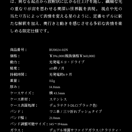
は、異なる起点から放射状に広がる仕上げを施し、繊細な光
の重なりが宙を思わせる奥深い世界観を表現。
視点や光の
当たり方によって表情を変える星のように、定番モデルに新
たな解釈を加え、奥行きと動きを感じさせる多彩な表情を楽
しめる限定仕様です。
商品番号：
BU0024-02N
価格：
￥396,000(税抜価格￥360,000)
動力：
光発電エコ・ドライブ
精度：
±15秒／月
持続時間：
光発電約6ヶ月
重量：
112g
厚み：
14.8mm
ケースサイズ：
横 43.5mm
ケース素材：
ステンレス
ケース表面処理：
デュラテクトDLC(ブラック色)
バンド：
ワニ革 / 三ツ折れプッシュタイプ
バンド幅：
21.0mm
バンド調整可能サイズ：
145～194mm
ガラス：
デュアル球面サファイアガラス (クラリティ・